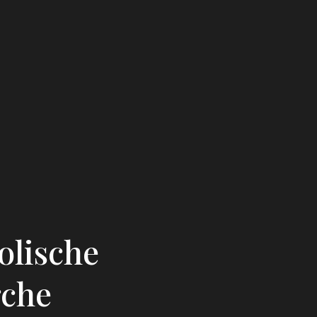
lische
rche