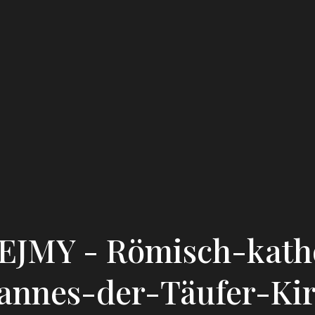
EJMY - Römisch-katho
annes-der-Täufer-Ki