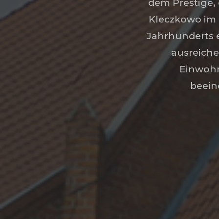
dem Prestige,
Kleczkowo im L
Jahrhunderts e
ausreiche
Einwohn
beein