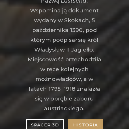
nazwą
Lustscha
.
Wspomina ją dokument
wydany w Skokach, 5
października 1390, pod
którym podpisał się król
Władysław II Jagiełło.
Miejscowość przechodziła
w ręce kolejnych
możnowładców, a w
latach 1795–1918 znalazła
się w obrębie zaboru
austriackiego.
SPACER 3D
HISTORIA