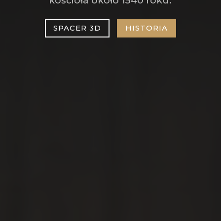
kościoła około 1540 roku.
SPACER 3D
HISTORIA