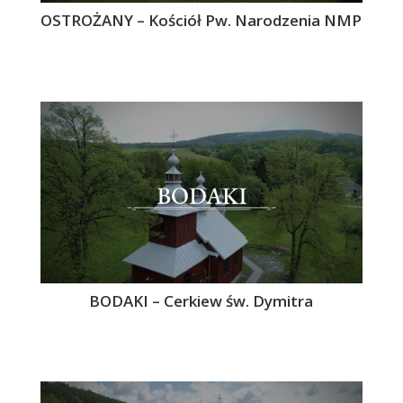
OSTROŻANY – Kościół Pw. Narodzenia NMP
BODAKI – Cerkiew św. Dymitra