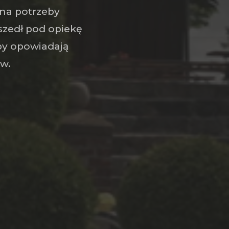
 na potrzeby
szedł pod opiekę
by opowiadają
ów.