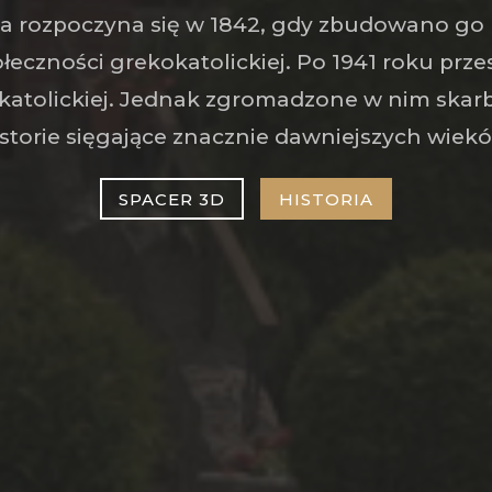
ia rozpoczyna się w 1842, gdy zbudowano go
łeczności grekokatolickiej. Po 1941 roku prze
 katolickiej. Jednak zgromadzone w nim skar
storie sięgające znacznie dawniejszych wiek
SPACER 3D
HISTORIA