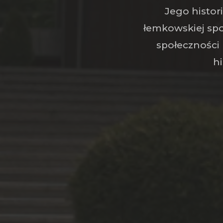
Jego histor
łemkowskiej spo
społeczności
hi