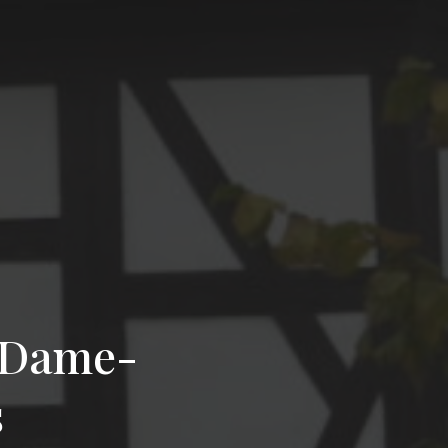
-Dame-
s