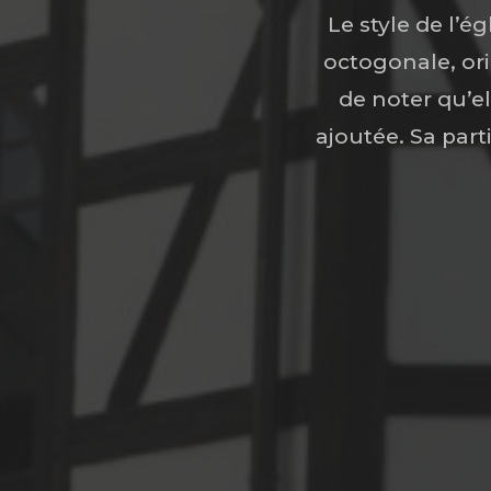
Le style de l’é
octogonale, ori
de noter qu’el
ajoutée. Sa part