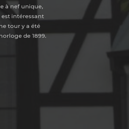
se à nef unique,
 est intéressant
ne tour y a été
 horloge de 1899.