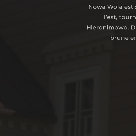
Nowa Wola est si
l’est, tou
Hieronimowo. De
brune en